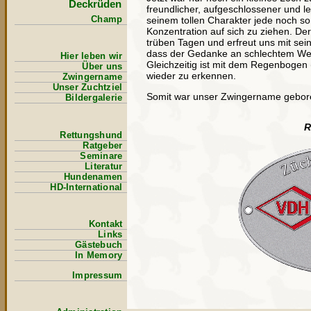
Deckrüden
freundlicher, aufgeschlossener und le
seinem tollen Charakter jede noch so
Champ
Konzentration auf sich zu ziehen. D
trüben Tagen und erfreut uns mit sei
dass der Gedanke an schlechtem Wette
Hier leben wir
Gleichzeitig ist mit dem Regenbogen 
Über uns
wieder zu erkennen.
Zwingername
Unser Zuchtziel
Somit war unser Zwingername gebor
Bildergalerie
R
Rettungshund
Ratgeber
Seminare
Literatur
Hundenamen
HD-International
Kontakt
Links
Gästebuch
In Memory
Impressum