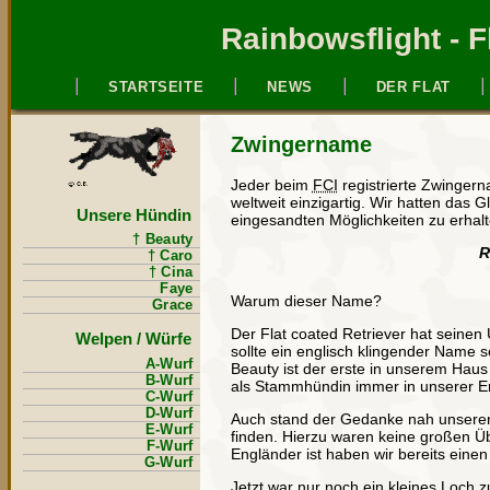
Rainbowsflight - F
STARTSEITE
NEWS
DER FLAT
Zwingername
Jeder beim
FCI
registrierte Zwingern
weltweit einzigartig. Wir hatten das 
Unsere Hündin
eingesandten Möglichkeiten zu erhalt
† Beauty
R
† Caro
† Cina
Faye
Warum dieser Name?
Grace
Der Flat coated Retriever hat seinen 
Welpen / Würfe
sollte ein englisch klingender Name 
A-Wurf
Beauty ist der erste in unserem Haus
B-Wurf
als Stammhündin immer in unserer Er
C-Wurf
D-Wurf
Auch stand der Gedanke nah unsere
E-Wurf
finden. Hierzu waren keine großen Üb
F-Wurf
Engländer ist haben wir bereits ein
G-Wurf
Jetzt war nur noch ein kleines Loch zu