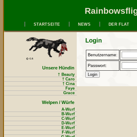
Rainbowsflig
STARTSEITE
NEWS
DER FLAT
Login
Benutzername:
Passwort:
Unsere Hündin
† Beauty
† Caro
† Cina
Faye
Grace
Welpen / Würfe
A-Wurf
B-Wurf
C-Wurf
D-Wurf
E-Wurf
F-Wurf
G-Wurf