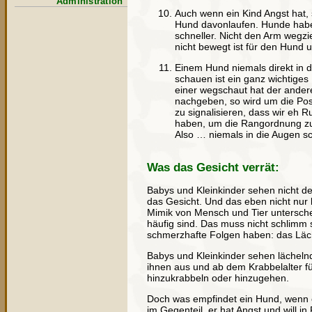
Administration
Auch wenn ein Kind Angst hat,
Hund davonlaufen. Hunde haben
schneller. Nicht den Arm wegzi
nicht bewegt ist für den Hund u
Einem Hund niemals direkt in d
schauen ist ein ganz wichtiges
einer wegschaut hat der andere
nachgeben, so wird um die Pos
zu signalisieren, dass wir eh R
haben, um die Rangordnung z
Also … niemals in die Augen s
Was das Gesicht verrät:
Babys und Kleinkinder sehen nicht de
das Gesicht. Und das eben nicht nur
Mimik von Mensch und Tier unterschei
häufig sind. Das muss nicht schlimm s
schmerzhafte Folgen haben: das Läc
Babys und Kleinkinder sehen lächeln
ihnen aus und ab dem Krabbelalter fü
hinzukrabbeln oder hinzugehen.
Doch was empfindet ein Hund, wenn er
im Gegenteil, er hat Angst und will i