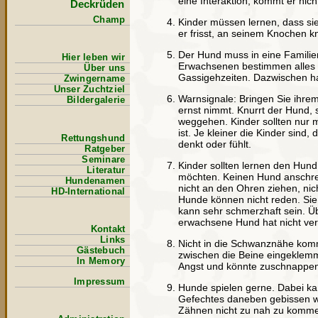
eine Interaktion, kommt er nich
Deckrüden
Champ
Kinder müssen lernen, dass s
er frisst, an seinem Knochen k
Der Hund muss in eine Famili
Hier leben wir
Erwachsenen bestimmen alles W
Über uns
Gassigehzeiten. Dazwischen h
Zwingername
Unser Zuchtziel
Warnsignale: Bringen Sie ihre
Bildergalerie
ernst nimmt. Knurrt der Hund, 
weggehen. Kinder sollten nur 
ist. Je kleiner die Kinder sind
Rettungshund
denkt oder fühlt.
Ratgeber
Seminare
Kinder sollten lernen den Hund
Literatur
möchten. Keinen Hund anschreie
Hundenamen
nicht an den Ohren ziehen, nic
HD-International
Hunde können nicht reden. Si
kann sehr schmerzhaft sein. Ü
erwachsene Hund hat nicht ver
Kontakt
Links
Nicht in die Schwanznähe komm
Gästebuch
zwischen die Beine eingeklemm
In Memory
Angst und könnte zuschnappe
Impressum
Hunde spielen gerne. Dabei kann
Gefechtes daneben gebissen wi
Zähnen nicht zu nah zu komm