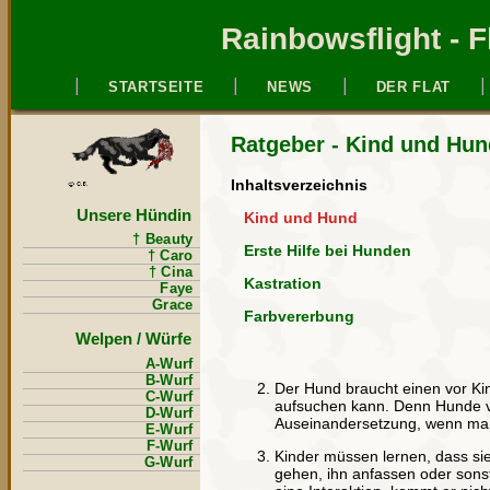
Rainbowsflight - F
STARTSEITE
NEWS
DER FLAT
Ratgeber - Kind und Hun
Inhaltsverzeichnis
Unsere Hündin
Kind und Hund
† Beauty
Erste Hilfe bei Hunden
† Caro
† Cina
Kastration
Faye
Grace
Farbvererbung
Welpen / Würfe
A-Wurf
B-Wurf
Der Hund braucht einen vor Kin
C-Wurf
aufsuchen kann. Denn Hunde v
D-Wurf
Auseinandersetzung, wenn man 
E-Wurf
F-Wurf
Kinder müssen lernen, dass si
G-Wurf
gehen, ihn anfassen oder sonst